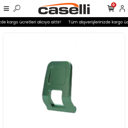
0
de kargo ücretleri alıcıya aittir!
Tüm alışverişlerinizde kargo ücre