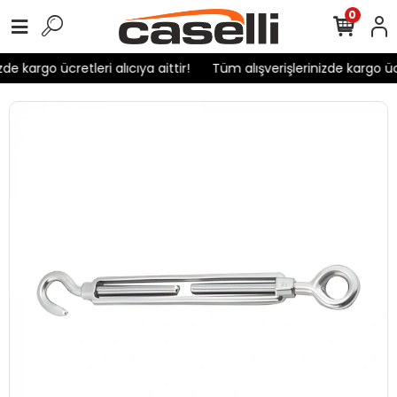
0
de kargo ücretleri alıcıya aittir!
Tüm alışverişlerinizde kargo ücre