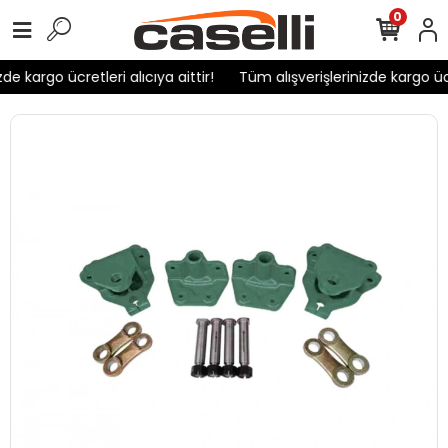
0
e kargo ücretleri alıcıya aittir!
Tüm alışverişlerinizde kargo ücre