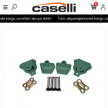
0
e kargo ücretleri alıcıya aittir!
Tüm alışverişlerinizde kargo ücre