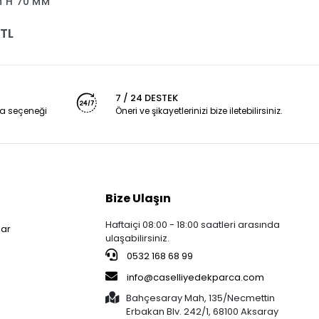
M H 70 MM
 TL
7 / 24 DESTEK
a seçeneği
Öneri ve şikayetlerinizi bize iletebilirsiniz.
Bize Ulaşın
Haftaiçi 08:00 - 18:00 saatleri arasında
lar
ulaşabilirsiniz.
0532 168 68 99
info@caselliyedekparca.com
Bahçesaray Mah, 135/Necmettin
Erbakan Blv. 242/1, 68100 Aksaray