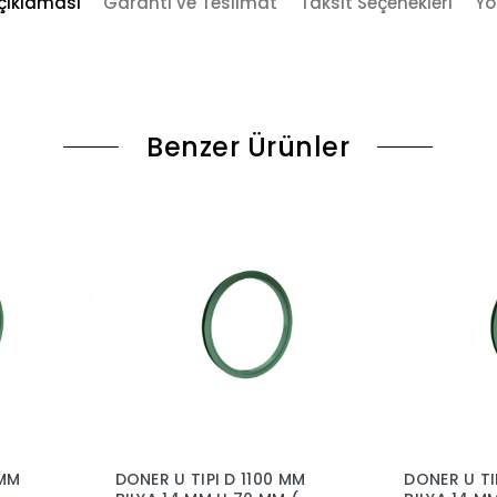
çıklaması
Garanti ve Teslimat
Taksit Seçenekleri
Yo
Benzer Ürünler
 MM
DONER U TIPI D 1100 MM
DONER U TI