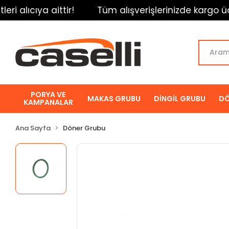
alıcıya aittir!
Tüm alışverişlerinizde kargo ücretle
PORYA VE
MAKAS GRUBU
DİNGİL GRUBU
DÖ
KAMPANALAR
Ana Sayfa
Döner Grubu