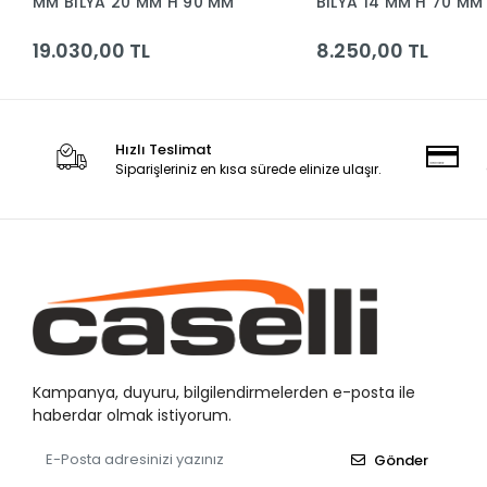
MM BILYA 20 MM H 90 MM
BILYA 14 MM H 70 MM
19.030,00 TL
8.250,00 TL
Hızlı Teslimat
Siparişleriniz en kısa sürede elinize ulaşır.
Kampanya, duyuru, bilgilendirmelerden e-posta ile
haberdar olmak istiyorum.
Gönder