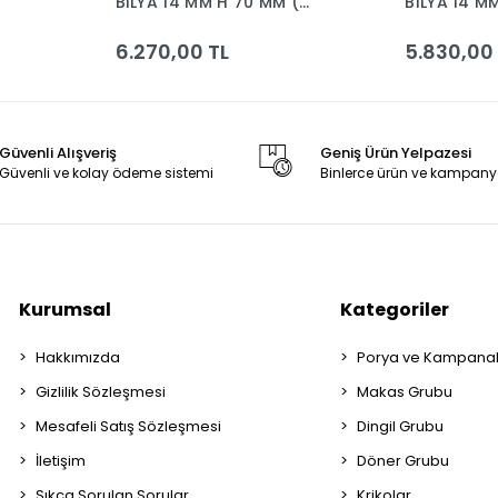
BILYA 14 MM H 70 MM (
BILYA 14 M
UYSAL )
6.270,00 TL
5.830,00
Güvenli Alışveriş
Geniş Ürün Yelpazesi
Güvenli ve kolay ödeme sistemi
Binlerce ürün ve kampany
Kurumsal
Kategoriler
Hakkımızda
Porya ve Kampana
Gizlilik Sözleşmesi
Makas Grubu
Mesafeli Satış Sözleşmesi
Dingil Grubu
İletişim
Döner Grubu
Sıkça Sorulan Sorular
Krikolar