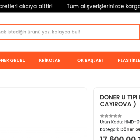
ri alıcıya aittir!
Tüm alışverişlerinizde kargo ücre
NER GRUBU
KRİKOLAR
OK BAŞLARI
PLASTİKL
DONER U TIPI
CAYIROVA )
Ürün Kodu:
HMD-0
Kategori:
Döner G
17.600,00 