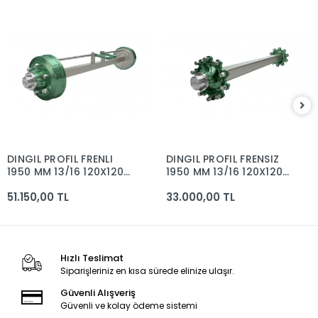
DINGIL PROFIL FRENLI
DINGIL PROFIL FRENSIZ
1950 MM 13/16 120X120
1950 MM 13/16 120X120
MM 8 BIJON 400X80
MM 8 BIJON
51.150,00 TL
33.000,00 TL
MM
Hızlı Teslimat
Siparişleriniz en kısa sürede elinize ulaşır.
Güvenli Alışveriş
Güvenli ve kolay ödeme sistemi