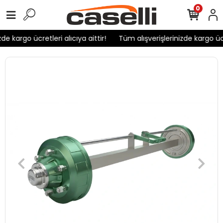
0
e kargo ücretleri alıcıya aittir!
Tüm alışverişlerinizde kargo ücret